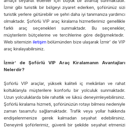
amaçlı seyahat edenler için büyük bir avantaj sunmaktadır.
İzmir gibi turistik bir bölgeyi ziyaret ederken, şoförünüz sizi
turistik yerlere götürebilir ve şehri daha iyi tanımanıza yardımcı
olmaktadır. Şoförlü VIP araç kiralama hizmetlerimiz genellikle
farklı araç seçenekleri sunmaktadır. Bu seçenekler,
müşterilerin bütçelerine ve tercihlerine göre değişmektedir.
Web sitemizin
iletişim
bölümünden bize ulaşarak İzmir’ de VIP
araç kiralayabilirsiniz.
İzmir’ de Şoförlü VIP Araç Kiralamanın Avantajları
Nelerdir?
Şoförlü VIP araçlar, yüksek kaliteli iç mekânları ve rahat
koltuklarıyla müşterilere konforlu bir yolculuk sunmaktadır.
Uzun yolculuklarda bile rahatlık ve lüksü deneyimleyebilirsiniz.
Şoförlü kiralama hizmeti, şoförünüzün rotayı bilmesi nedeniyle
zaman tasarrufu sağlamaktadır. Trafik veya yollar hakkında
endişelenmenize gerek kalmadan seyahat edebilirsiniz.
Deneyimli şoförlerimiz, güvenli bir şekilde seyahat etmenizi