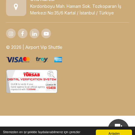
Kordonboyu Mah. Hamam Sok. Tozkoparan İş
Merkezi No:35/6 Kartal / İstanbul / Türkiye
© 2026 | Airport Vip Shuttle
Sitemizden en iyi şekilde faydalanabilmeniz için çerezler
Anladım
TAKİP ET