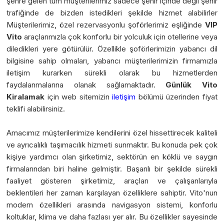
şehre gelen tüm müşterilerimiz sadece şehir içinde değil şehir
trafiğinde de bizden istedikleri şekilde hizmet alabilirler
Müşterilerimiz, özel rezervasyonlu şoförlerimiz eşliğinde
VIP
Vito
araçlarımızla çok konforlu bir yolculuk için otellerine veya
diledikleri yere götürülür. Özellikle şoförlerimizin yabancı dil
bilgisine sahip olmaları, yabancı müşterilerimizin firmamızla
iletişim kurarken sürekli olarak bu hizmetlerden
faydalanmalarına olanak sağlamaktadır.
Günlük Vito
Kiralamak
için web sitemizin
iletişim
bölümü üzerinden fiyat
teklifi alabilirsiniz.
Amacımız müşterilerimize kendilerini özel hissettirecek kaliteli
ve ayrıcalıklı taşımacılık hizmeti sunmaktır. Bu konuda pek çok
kişiye yardımcı olan şirketimiz, sektörün en köklü ve saygın
firmalarından biri haline gelmiştir. Başarılı bir şekilde sürekli
faaliyet gösteren şirketimiz, araçları ve çalışanlarıyla
beklentileri her zaman karşılayan özelliklere sahiptir. Vito'nun
modern özellikleri arasında navigasyon sistemi, konforlu
koltuklar, klima ve daha fazlası yer alır. Bu özellikler sayesinde