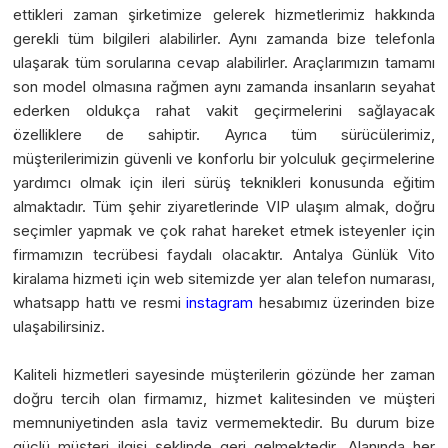
ettikleri zaman şirketimize gelerek hizmetlerimiz hakkında
gerekli tüm bilgileri alabilirler. Aynı zamanda bize telefonla
ulaşarak tüm sorularına cevap alabilirler. Araçlarımızın tamamı
son model olmasına rağmen aynı zamanda insanların seyahat
ederken oldukça rahat vakit geçirmelerini sağlayacak
özelliklere de sahiptir. Ayrıca tüm sürücülerimiz,
müşterilerimizin güvenli ve konforlu bir yolculuk geçirmelerine
yardımcı olmak için ileri sürüş teknikleri konusunda eğitim
almaktadır. Tüm şehir ziyaretlerinde VIP ulaşım almak, doğru
seçimler yapmak ve çok rahat hareket etmek isteyenler için
firmamızın tecrübesi faydalı olacaktır. Antalya Günlük Vito
kiralama hizmeti için web sitemizde yer alan telefon numarası,
whatsapp hattı ve resmi
instagram
hesabımız üzerinden bize
ulaşabilirsiniz.
Kaliteli hizmetleri sayesinde müşterilerin gözünde her zaman
doğru tercih olan firmamız, hizmet kalitesinden ve müşteri
memnuniyetinden asla taviz vermemektedir. Bu durum bize
güçlü müşteri ilgisi şeklinde geri gelmektedir. Alanında her